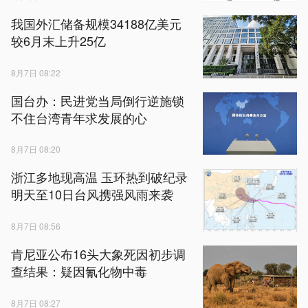
我国外汇储备规模34188亿美元
较6月末上升25亿
8月7日 08:22
国台办：民进党当局倒行逆施锁
不住台湾青年求发展的心
8月7日 08:20
浙江多地现高温 玉环热到破纪录
明天至10日台风携强风雨来袭
8月7日 08:56
肯尼亚公布16头大象死因初步调
查结果：疑因氰化物中毒
8月7日 08:27