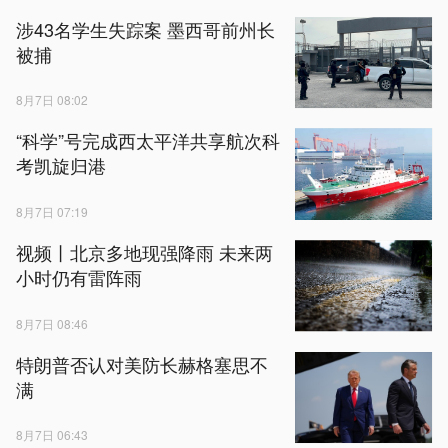
涉43名学生失踪案 墨西哥前州长
被捕
8月7日 08:02
“科学”号完成西太平洋共享航次科
考凯旋归港
8月7日 07:19
视频丨北京多地现强降雨 未来两
小时仍有雷阵雨
8月7日 08:46
特朗普否认对美防长赫格塞思不
满
8月7日 06:43