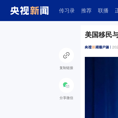
传习录
推荐
联播
美国移民
202
复制链接
分享微信