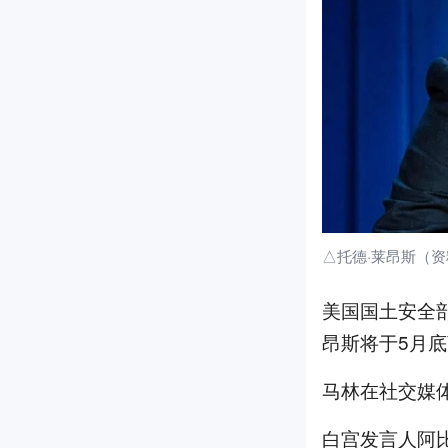
△托德·莱昂斯（
美国国土安全部
昂斯将于5月
马林在社交媒
白宫发言人阿