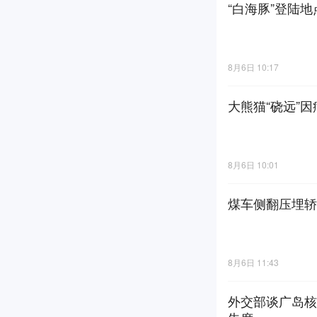
“白海豚”登陆
8月6日 10:17
大熊猫“硗远”
8月6日 10:01
煤车侧翻压埋轿
8月6日 11:43
外交部谈广岛核