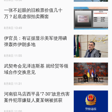
一张不起眼的旧粮票价值几十
万？起底虚假拍卖圈套
8月8日 13:49
伊官员：有证据显示美军使用磷
弹轰炸伊朗多地
8月8日 11:55
武契奇会见泽连斯基 就经贸等领
域合作交换意见
8月8日 11:31
河南驻马店西平县“7·30”故意伤害
案件犯罪嫌疑人夏某钢被抓获
8月8日 11:00