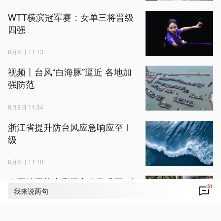
WTT横滨冠军赛：女单三将晋级
四强
8月8日 11:13
视频丨台风“白海豚”逼近 各地加
强防范
8月8日 11:34
浙江省提升防台风应急响应至Ⅰ
级
8月8日 11:10
泰国校园枪击案死亡人数升至9人
51
我来说两句
8月8日 11:52