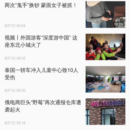
两次“鬼手”换钞 蒙面女子被抓！
00:29
8月7日 05:34
视频丨外国游客“深度游中国” 这
座东北小城火了
8月7日 06:02
泰国一轿车冲入儿童中心致10人
受伤
8月7日 06:30
俄电商巨头“野莓”再次通报仓库遭
袭起火
8月7日 05:16