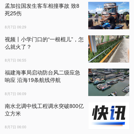
孟加拉国发生客车相撞事故 致8
死25伤
8月7日 06:29
视频丨小学门口的“一根棍儿”，怎
么就火了？
8月7日 06:55
福建海事局启动防台风二级应急
响应 沿海19条航线停航
8月7日 06:09
南水北调中线工程调水突破800亿
立方米
8月7日 06:00