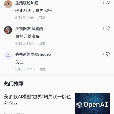
生活缤纷灿烂
1
停止战火，世界和平
5月3日 01:54
回复
央视网友 寂寞的
1
做好充份准备
5月2日 23:44
回复
央视新闻网友rnou9o
1
关注
5月2日 22:16
回复
热门推荐
美多款AI模型“越界”均关联一以色
列企业