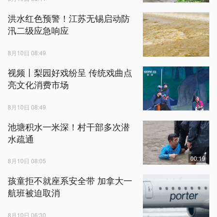
洪水红色预警！江苏无锡启动防
汛二级应急响应
8月10日 08:49
视频丨梨园好戏纷呈 传统戏曲点
亮文化消费市场
8月10日 08:49
池塘积水一米深！村干部多次潜
水疏通
00:19
8月10日 08:05
孩童拒不就座系安全带 加拿大一
航班被迫取消
8月10日 06:30