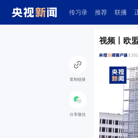
传习录
推荐
联播
视频丨欧盟
202
复制链接
分享微信