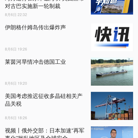
对古巴实施新一轮制裁
8月6日 22:32
伊朗格什姆岛传出爆炸声
8月6日 19:26
莱茵河旱情冲击德国工业
8月6日 19:20
美国考虑推迟征收多晶硅相关产
品关税
8月6日 18:26
视频丨俄外交部：日本加速“再军
事化”扰乱地区及全球安全