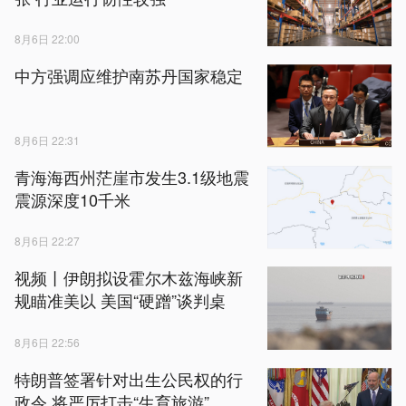
8月6日 22:00
中方强调应维护南苏丹国家稳定
8月6日 22:31
青海海西州茫崖市发生3.1级地震
震源深度10千米
8月6日 22:27
视频丨伊朗拟设霍尔木兹海峡新
规瞄准美以 美国“硬蹭”谈判桌
8月6日 22:56
特朗普签署针对出生公民权的行
政令 将严厉打击“生育旅游”