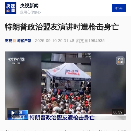
央视新闻
打开
我用心你放心
特朗普政治盟友演讲时遭枪击身亡
2025-09-10 20:31:48
浏览量
1994935
00:39