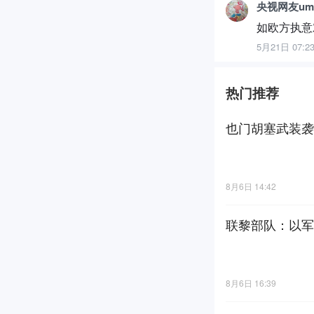
央视网友um8
如欧方执意
5月21日 07:2
热门推荐
也门胡塞武装袭
8月6日 14:42
联黎部队：以军
8月6日 16:39