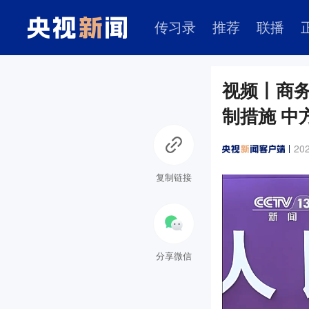
传习录
推荐
联播
视频丨商
制措施 中
202
复制链接
分享微信