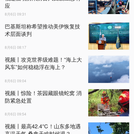
应
8月6日 09:31
巴基斯坦称希望推动美伊恢复技
术层面谈判
8月6日 08:17
视频丨攻克世界级难题！“海上大
风车”如何稳稳浮在海上？
8月6日 09:04
视频丨惊险！茶园藏眼镜蛇窝 消
防紧急处置
8月6日 09:54
视频丨最高42.4℃！山东多地遇
高温天气 桑拿天啥时候退？