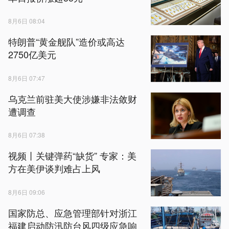
8月6日 08:04
特朗普“黄金舰队”造价或高达
2750亿美元
8月6日 07:47
乌克兰前驻美大使涉嫌非法敛财
遭调查
8月6日 07:38
视频丨关键弹药“缺货” 专家：美
方在美伊谈判难占上风
8月6日 09:06
国家防总、应急管理部针对浙江
福建启动防汛防台风四级应急响