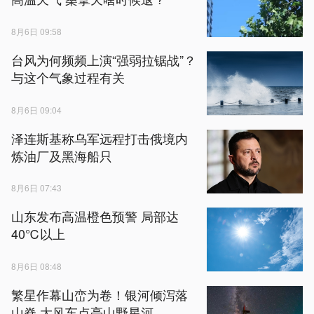
8月6日 09:58
台风为何频频上演“强弱拉锯战”？
与这个气象过程有关
8月6日 09:04
泽连斯基称乌军远程打击俄境内
炼油厂及黑海船只
8月6日 07:43
山东发布高温橙色预警 局部达
40℃以上
8月6日 08:48
繁星作幕山峦为卷！银河倾泻落
山脊 大风车点亮山野星河