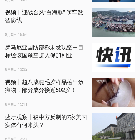
视频丨迎战台风“白海豚” 筑牢数
智防线
8月8日 15:56
罗马尼亚国防部称未发现空中目
标经该国领空进入保加利亚
8月8日 13:32
视频丨超八成睫毛胶样品检出致
癌物，部分成分接近502胶！
8月8日 15:11
蓝厅观察丨被中方反制的7家美国
实体有何来头？
8月8日 13:37