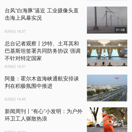
台风“白海豚”逼近 工业摄像头直
击海上风暴实况
01:08
8月8日 16:37
总台记者观察丨沙特、土耳其和
巴基斯坦签署共同防务协议 强调
不针对特定国家
8月8日 16:51
阿曼：霍尔木兹海峡通航安排谈
判在积极氛围中推进
8月8日 14:45
新闻周刊丨“有心”小发明：为户外
环卫工人驱散热浪
8月8日 16:34