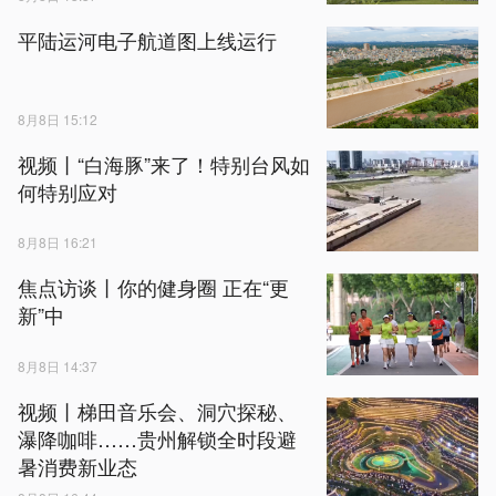
平陆运河电子航道图上线运行
8月8日 15:12
视频丨“白海豚”来了！特别台风如
何特别应对
8月8日 16:21
焦点访谈丨你的健身圈 正在“更
新”中
8月8日 14:37
视频丨梯田音乐会、洞穴探秘、
瀑降咖啡……贵州解锁全时段避
暑消费新业态