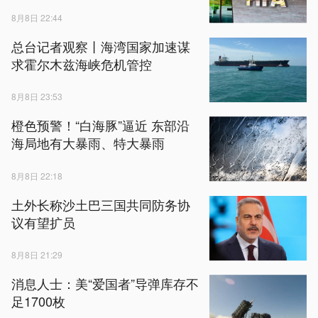
8月8日 22:44
总台记者观察丨海湾国家加速谋
求霍尔木兹海峡危机管控
8月8日 23:53
橙色预警！“白海豚”逼近 东部沿
海局地有大暴雨、特大暴雨
8月8日 22:18
土外长称沙土巴三国共同防务协
议有望扩员
8月8日 21:29
消息人士：美“爱国者”导弹库存不
足1700枚