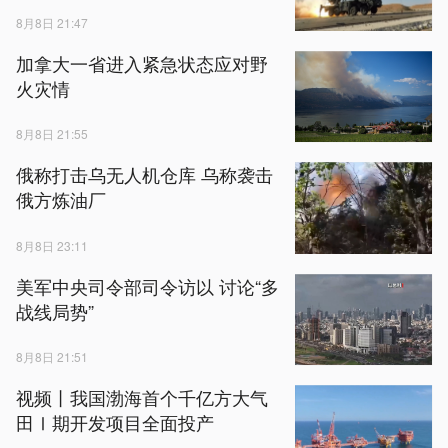
8月8日 21:47
加拿大一省进入紧急状态应对野
火灾情
8月8日 21:55
俄称打击乌无人机仓库 乌称袭击
俄方炼油厂
8月8日 23:11
美军中央司令部司令访以 讨论“多
战线局势”
8月8日 21:51
视频丨我国渤海首个千亿方大气
田Ⅰ期开发项目全面投产