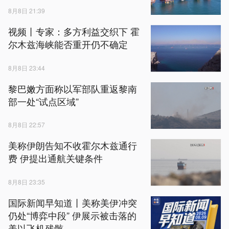
8月8日 21:39
视频丨专家：多方利益交织下 霍
尔木兹海峡能否重开仍不确定
8月8日 23:44
黎巴嫩方面称以军部队重返黎南
部一处“试点区域”
8月8日 22:57
美称伊朗告知不收霍尔木兹通行
费 伊提出通航关键条件
8月8日 23:35
国际新闻早知道丨美称美伊冲突
仍处“博弈中段” 伊展示被击落的
美以飞机残骸