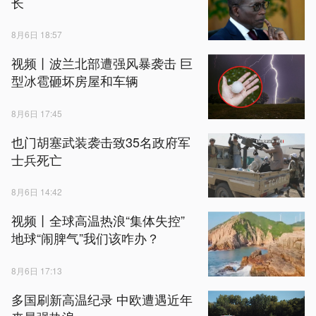
长
8月6日 18:57
视频丨波兰北部遭强风暴袭击 巨
型冰雹砸坏房屋和车辆
8月6日 17:45
也门胡塞武装袭击致35名政府军
士兵死亡
8月6日 14:42
视频丨全球高温热浪“集体失控”
地球“闹脾气”我们该咋办？
8月6日 17:13
多国刷新高温纪录 中欧遭遇近年