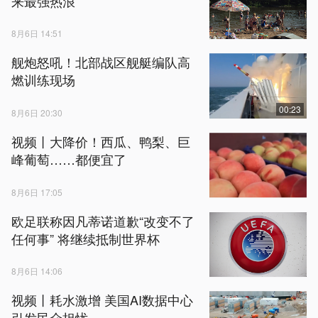
来最强热浪
8月6日 14:51
舰炮怒吼！北部战区舰艇编队高
燃训练现场
00:23
8月6日 20:30
视频丨大降价！西瓜、鸭梨、巨
峰葡萄……都便宜了
8月6日 17:05
欧足联称因凡蒂诺道歉“改变不了
任何事” 将继续抵制世界杯
8月6日 14:06
视频丨耗水激增 美国AI数据中心
引发民众担忧