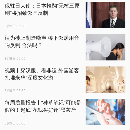
俄驻日大使：日本推翻“无核三原
则”将招致邻国反制
8月9日 05:23
认为楼上制造噪声 楼下邻居用音
响反制 合法吗？
8月9日 06:05
视频丨穿汉服、看非遗 外国游客
扎堆来华“深度文化游”
8月9日 06:52
每周质量报告丨“种草笔记”可能是
假的！起底“花钱买好评”黑灰产
8月9日 06:00