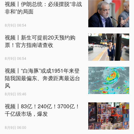
视频丨伊朗总统：必须摆脱“非战
非和”的局面
8月9日 06:54
视频丨新生可提前20天预约购
票！官方指南请查收
8月9日 06:54
视频丨“白海豚”或成1951年来登
陆我国最偏东、奔袭距离最远台
风
8月9日 05:46
视频丨83亿！240亿！3700亿！
千亿级市场，爆发
8月9日 06:00