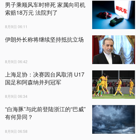
男子乘顺风车时猝死 家属向司机
索赔18万元 法院判了
8月9日 06:11
伊朗外长称将继续坚持抵抗立场
8月9日 06:42
上海足协：决赛因台风取消 U17
国足和阿森纳并列冠军
8月9日 06:34
“白海豚”与此前登陆浙江的“巴威”
有何异同？
8月9日 06:58