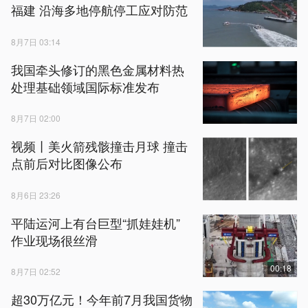
福建 沿海多地停航停工应对防范
8月7日 03:14
我国牵头修订的黑色金属材料热
处理基础领域国际标准发布
8月7日 02:00
视频丨美火箭残骸撞击月球 撞击
点前后对比图像公布
8月6日 23:26
平陆运河上有台巨型“抓娃娃机”
作业现场很丝滑
00:18
8月7日 02:52
超30万亿元！今年前7月我国货物