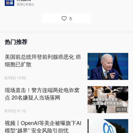
我用心你放心
5
热门推荐
美国前总统拜登前列腺癌恶化 癌
细胞已扩散
8月8日 15:52
现场直击！警方连端两处电诈窝
点 20名嫌疑人当场落网
00:53
8月9日 01:12
视频丨OpenAI等美企被曝旗下AI
模型“越界” 安全风险引担忧