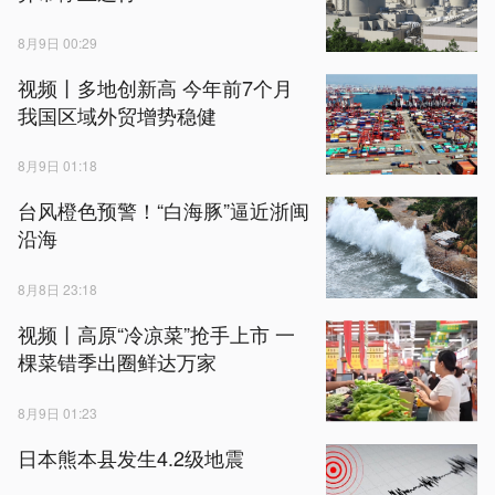
8月9日 00:29
视频丨多地创新高 今年前7个月
我国区域外贸增势稳健
8月9日 01:18
台风橙色预警！“白海豚”逼近浙闽
沿海
8月8日 23:18
视频丨高原“冷凉菜”抢手上市 一
棵菜错季出圈鲜达万家
8月9日 01:23
日本熊本县发生4.2级地震