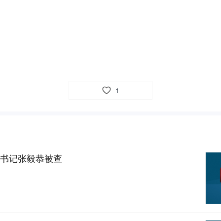
1
书记张毅恭被查