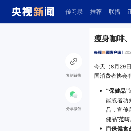
传习录
推荐
联播
瘦身咖啡、
202
今天（8月2
国消费者协会
复制链接
“保健品”
能或者功
品，宣传
分享微信
健品”范畴
而
保健食