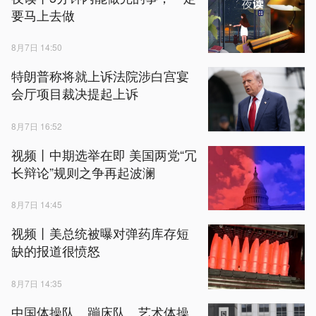
要马上去做
8月7日 14:50
特朗普称将就上诉法院涉白宫宴
会厅项目裁决提起上诉
8月7日 16:52
视频丨中期选举在即 美国两党“冗
长辩论”规则之争再起波澜
8月7日 14:45
视频丨美总统被曝对弹药库存短
缺的报道很愤怒
8月7日 14:35
中国体操队、蹦床队、艺术体操