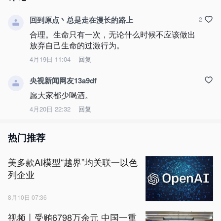
回到原点丶总是走在漫长的路上
2
合理。生命只有一次，无论什么时候不应该做出
放弃自己生命的过激行为。
4月19日 11:04
回复
央视新闻网友13a9df
愿大家都少喝酒。
4月20日 22:32
回复
热门推荐
美多款AI模型“越界”均关联一以色
列企业
8月10日 07:36
视频丨受贿6798万余元 中国一重