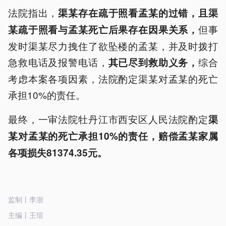
法院指出，
渠某存在疏于照看孟某的过错，且渠
但事
某疏于照看与孟某死亡后果存在因果关系，
发时渠某尽力拽住了欲坠楼的孟某，并及时拨打
急救电话及报警电话，
综合
其已尽到救助义务，
考虑本案各项因素，法院酌定渠某对孟某的死亡
承担10%的责任。
最终，一审法院牡丹江市西安区人民法院酌定
渠
某对孟某的死亡承担10%的责任，赔偿孟某家属
各项损失81374.35元。
监制丨李浙
主编丨王瑄