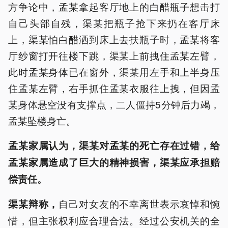
方争论中，孟某拿起客厅地上的白醋瓶子想击打
自己头部自残，渠某把瓶子抢下来扔在客厅床
上，渠某怕白醋洒到床上去扶瓶子时，孟某将客
厅纱窗打开往楼下跳，渠某上前拽住孟某左臂，
此时孟某身体已在窗外，渠某用左手和上半身压
住孟某左臂，右手抓住孟某衣服往上拽，但因孟
某身体悬空没有支撑点，二人僵持5分钟后力竭，
孟某坠楼身亡。
孟某家属认为，渠某对孟某的死亡存在过错，给
孟某家属造成了巨大的精神损害，渠某应承担赔
偿责任。
自己对女友的不幸离世表示哀悼和惋
渠某辩称，
惜，但主张权利应合理合法。经过公安机关的全