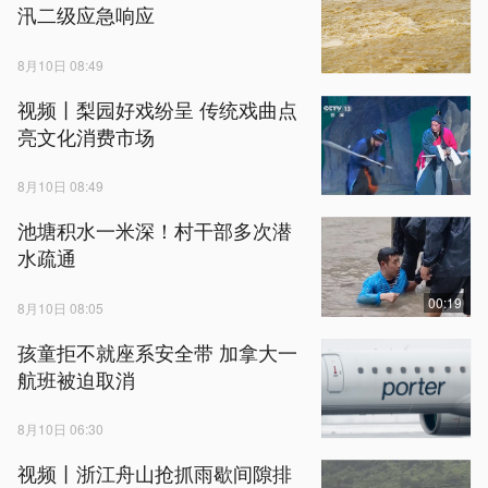
汛二级应急响应
8月10日 08:49
视频丨梨园好戏纷呈 传统戏曲点
亮文化消费市场
8月10日 08:49
池塘积水一米深！村干部多次潜
水疏通
00:19
8月10日 08:05
孩童拒不就座系安全带 加拿大一
航班被迫取消
8月10日 06:30
视频丨浙江舟山抢抓雨歇间隙排