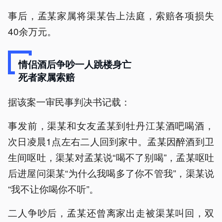
事后，孟某家属将渠某告上法庭，索赔各项损失
40余万元。
情侣酒后争吵一人跳楼身亡
死者家属索赔
据该案一审民事判决书记载：
事发前，渠某和女友孟某到牡丹江某酒吧喝酒，
次日凌晨1点左右二人回到家中。孟某因醉酒到卫
生间呕吐，渠某对孟某说“喝不了别喝”，孟某呕吐
后进屋问渠某“为什么我喝多了你不管我”，渠某说
“我不让你喝你不听”。
二人争吵后，孟某还曾离家出走被渠某叫回，双