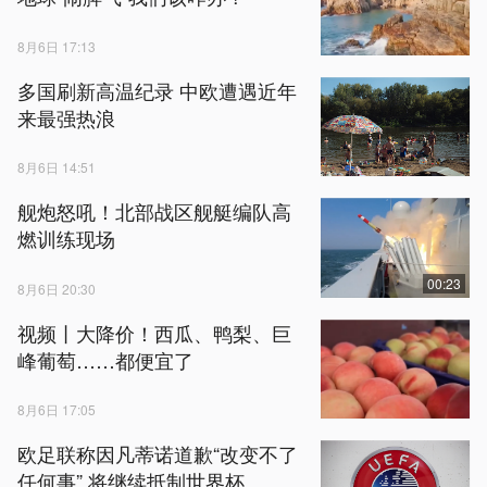
8月6日 17:13
多国刷新高温纪录 中欧遭遇近年
来最强热浪
8月6日 14:51
舰炮怒吼！北部战区舰艇编队高
燃训练现场
00:23
8月6日 20:30
视频丨大降价！西瓜、鸭梨、巨
峰葡萄……都便宜了
8月6日 17:05
欧足联称因凡蒂诺道歉“改变不了
任何事” 将继续抵制世界杯