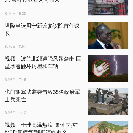
8月6日 19:30
塔隆当选贝宁新设参议院首任议
长
8月6日 18:57
视频丨波兰北部遭强风暴袭击 巨
型冰雹砸坏房屋和车辆
8月6日 17:45
也门胡塞武装袭击致35名政府军
士兵死亡
8月6日 14:42
视频丨全球高温热浪“集体失控”
地球“闹脾气”我们该咋办？