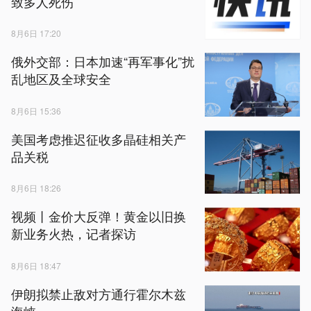
致多人死伤
8月6日 17:20
俄外交部：日本加速“再军事化”扰
乱地区及全球安全
8月6日 15:36
美国考虑推迟征收多晶硅相关产
品关税
8月6日 18:26
视频丨金价大反弹！黄金以旧换
新业务火热，记者探访
8月6日 18:47
伊朗拟禁止敌对方通行霍尔木兹
海峡