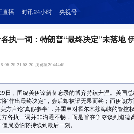
正直播
时讯24小时
央视号
各执一词：特朗普“最终决定”未落地 
6-05-29 21:58:20
浏览量
2044445
29日，围绕美伊谅解备忘录的博弈持续升温。美国
将“作出最终决定”，会后却被曝无果而终；而伊朗
美方言论“真假参半”，并重申对霍尔木兹海峡的管控
双方各执一词并非沟通不畅，而是旨在争夺谈判道德高
一僵局恐怕将持续到最后一刻。