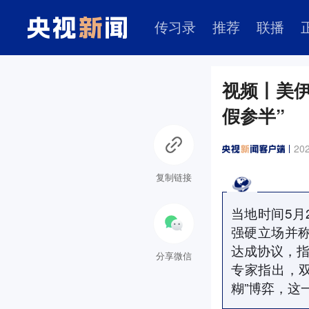
传习录
推荐
联播
视频丨美伊
假参半”
202
复制链接
当地时间5月
强硬立场并称
达成协议，指
分享微信
专家指出，
糊”博弈，这