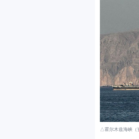
△霍尔木兹海峡（