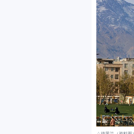
△德黑兰（资料图