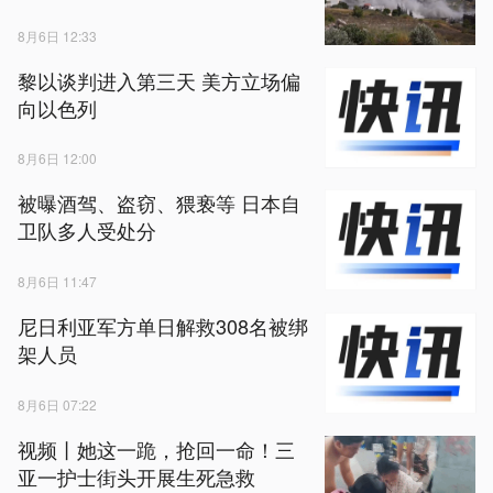
8月6日 12:33
黎以谈判进入第三天 美方立场偏
向以色列
8月6日 12:00
被曝酒驾、盗窃、猥亵等 日本自
卫队多人受处分
8月6日 11:47
尼日利亚军方单日解救308名被绑
架人员
8月6日 07:22
视频丨她这一跪，抢回一命！三
亚一护士街头开展生死急救