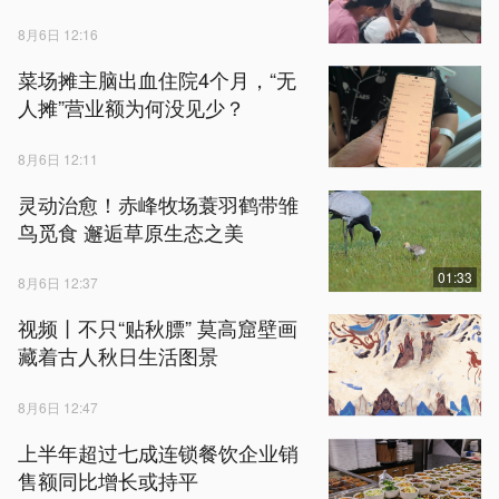
8月6日 12:16
菜场摊主脑出血住院4个月，“无
人摊”营业额为何没见少？
8月6日 12:11
灵动治愈！赤峰牧场蓑羽鹤带雏
鸟觅食 邂逅草原生态之美
01:33
8月6日 12:37
视频丨不只“贴秋膘” 莫高窟壁画
藏着古人秋日生活图景
8月6日 12:47
上半年超过七成连锁餐饮企业销
售额同比增长或持平