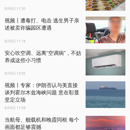
8月6日 11:30
视频丨遭毒打、电击 逃生男子亲
述被卖诈骗园区遭遇
8月6日 11:18
安心吹空调、远离“空调病”，不妨
养成这些小习惯
8月6日 12:05
视频丨专家：伊朗否认与美直接
谈判霍尔木兹海峡问题 意在彰显
坚定立场
8月6日 11:59
当航母、舰载机和晚霞同框 每个
画面都足够震撼