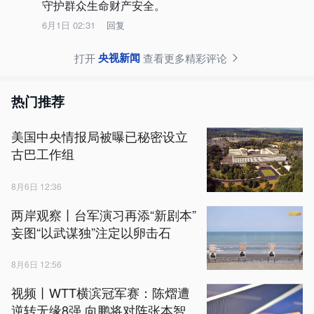
守护群众生命财产安全。
6月1日 02:31
回复
央视新闻
打开
查看更多精彩评论
热门推荐
美国中央情报局被曝已秘密设立
古巴工作组
8月6日 12:36
两岸观察丨台军演习再添“新剧本”
妄图“以武谋独”注定以卵击石
8月6日 12:56
视频丨WTT横滨冠军赛：陈熠遭
逆转无缘8强 向鹏将对阵张本智