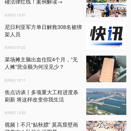
碰法律红线！案例解读→
8月6日 13:31
尼日利亚军方单日解救308名被绑
架人员
8月6日 07:22
菜场摊主脑出血住院4个月，“无
人摊”营业额为何没见少？
8月6日 12:11
焦点访谈丨多项重大工程进度条
刷新 将这样改变你我生活
8月6日 13:23
视频丨不只“贴秋膘” 莫高窟壁画