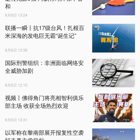
和
8月6日 13:24
联播一瞬丨抗17级台风！扎根百
米深海的发电巨无霸“诞生记”
8月6日 13:36
国际刑警组织：非洲面临网络安
全威胁加剧
8月6日 12:10
视频丨佛得角门将亮相智利俱乐
部主场 收获全场热烈欢迎
8月6日 13:31
以军称在黎南部展开报复性空袭