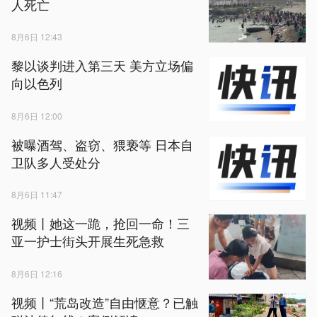
人死亡
8月6日 12:43
黎以谈判进入第三天 美方立场偏
向以色列
8月6日 12:00
被曝酒驾、盗窃、猥亵等 日本自
卫队多人受处分
8月6日 11:47
视频丨她这一跪，抢回一命！三
亚一护士街头开展生死急救
8月6日 12:16
视频丨“荒岛改造”自由惬意？已触