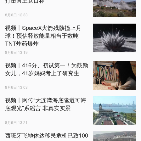
打击真主党目标
8月6日 12:33
视频丨SpaceX火箭残骸撞上月
球！预估释放能量相当于数吨
TNT炸药爆炸
8月6日 13:19
视频丨416分、初试第一！为鼓励
女儿，41岁妈妈考上了研究生
8月6日 13:03
视频丨网传“大连湾海底隧道可海
底观光”系谣言 非真实实景
8月6日 13:21
西班牙飞地休达移民危机已致100