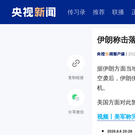
传习录
推荐
联播
伊朗称击落
202
据伊朗方面当
空袭后，伊朗伊
复制链接
机。
美国方面对此
分享微信
视频丨美军称完