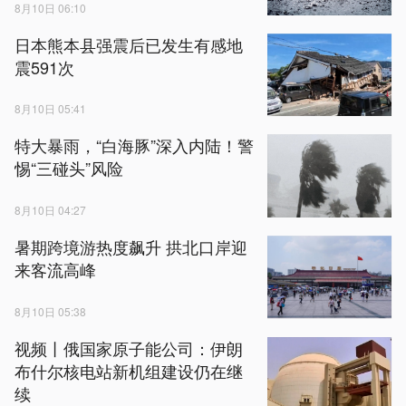
8月10日 06:10
日本熊本县强震后已发生有感地
震591次
8月10日 05:41
特大暴雨，“白海豚”深入内陆！警
惕“三碰头”风险
8月10日 04:27
暑期跨境游热度飙升 拱北口岸迎
来客流高峰
8月10日 05:38
视频丨俄国家原子能公司：伊朗
布什尔核电站新机组建设仍在继
续