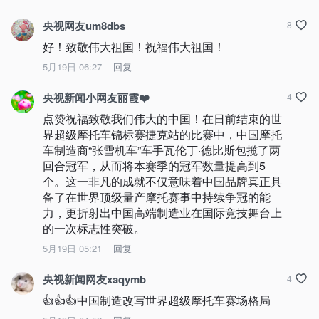
央视网友um8dbs
8
好！致敬伟大祖国！祝福伟大祖国！
5月19日 06:27
回复
央视新闻小网友丽霞❤️
4
点赞祝福致敬我们伟大的中国！在日前结束的世
界超级摩托车锦标赛捷克站的比赛中，中国摩托
车制造商“张雪机车”车手瓦伦丁·德比斯包揽了两
回合冠军，从而将本赛季的冠军数量提高到5
个。这一非凡的成就不仅意味着中国品牌真正具
备了在世界顶级量产摩托赛事中持续争冠的能
力，更折射出中国高端制造业在国际竞技舞台上
的一次标志性突破。
5月19日 05:21
回复
央视新闻网友xaqymb
4
👍👍👍中国制造改写世界超级摩托车赛场格局