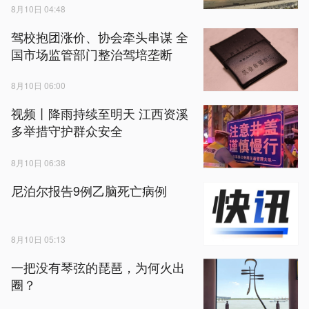
8月10日 04:48
驾校抱团涨价、协会牵头串谋 全
国市场监管部门整治驾培垄断
8月10日 06:00
视频丨降雨持续至明天 江西资溪
多举措守护群众安全
8月10日 06:38
尼泊尔报告9例乙脑死亡病例
8月10日 05:13
一把没有琴弦的琵琶，为何火出
圈？