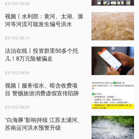
8月10日 05:53
视频丨水利部：黄河、太湖、滁
河等河流可能发生编号洪水
8月10日 05:13
法治在线丨投资群里50多个托
儿！8万元险被骗走
8月10日 06:54
视频丨服务缩水、暗含收费项
目 警惕旅游消费虚假宣传陷阱
8月10日 06:27
“白海豚”影响持续 江苏太浦河、
苏南运河洪水预警升级