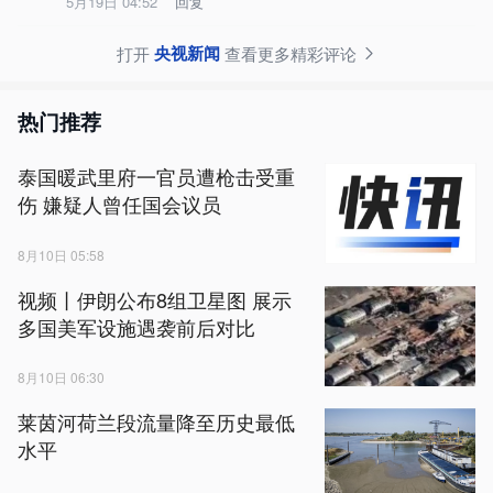
5月19日 04:52
回复
央视新闻
打开
查看更多精彩评论
热门推荐
泰国暖武里府一官员遭枪击受重
伤 嫌疑人曾任国会议员
8月10日 05:58
视频丨伊朗公布8组卫星图 展示
多国美军设施遇袭前后对比
8月10日 06:30
莱茵河荷兰段流量降至历史最低
水平