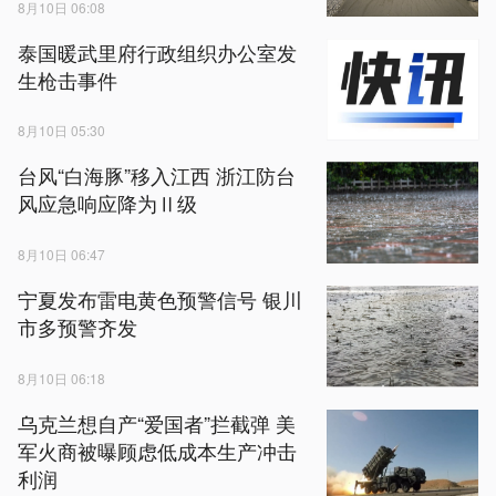
8月10日 06:08
泰国暖武里府行政组织办公室发
生枪击事件
8月10日 05:30
台风“白海豚”移入江西 浙江防台
风应急响应降为Ⅱ级
8月10日 06:47
宁夏发布雷电黄色预警信号 银川
市多预警齐发
8月10日 06:18
乌克兰想自产“爱国者”拦截弹 美
军火商被曝顾虑低成本生产冲击
利润