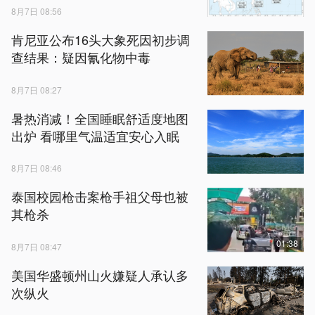
8月7日 08:56
肯尼亚公布16头大象死因初步调
查结果：疑因氰化物中毒
8月7日 08:27
暑热消减！全国睡眠舒适度地图
出炉 看哪里气温适宜安心入眠
8月7日 08:46
泰国校园枪击案枪手祖父母也被
其枪杀
01:38
8月7日 08:47
美国华盛顿州山火嫌疑人承认多
次纵火