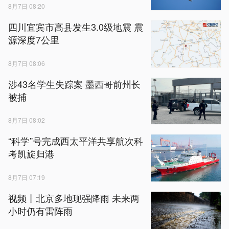
8月7日 08:20
四川宜宾市高县发生3.0级地震 震
源深度7公里
8月7日 08:06
涉43名学生失踪案 墨西哥前州长
被捕
8月7日 08:02
“科学”号完成西太平洋共享航次科
考凯旋归港
8月7日 07:19
视频丨北京多地现强降雨 未来两
小时仍有雷阵雨