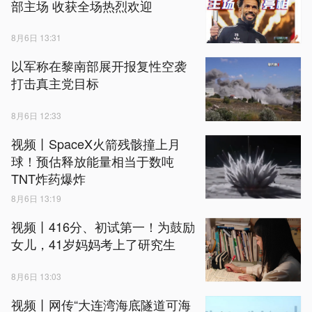
部主场 收获全场热烈欢迎
8月6日 13:31
以军称在黎南部展开报复性空袭
打击真主党目标
8月6日 12:33
视频丨SpaceX火箭残骸撞上月
球！预估释放能量相当于数吨
TNT炸药爆炸
8月6日 13:19
视频丨416分、初试第一！为鼓励
女儿，41岁妈妈考上了研究生
8月6日 13:03
视频丨网传“大连湾海底隧道可海