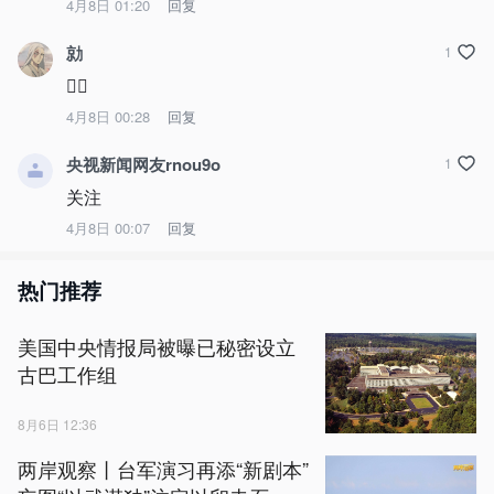
4月8日 01:20
回复
勍
1
👍🏻
4月8日 00:28
回复
央视新闻网友rnou9o
1
关注
4月8日 00:07
回复
热门推荐
美国中央情报局被曝已秘密设立
古巴工作组
8月6日 12:36
两岸观察丨台军演习再添“新剧本”