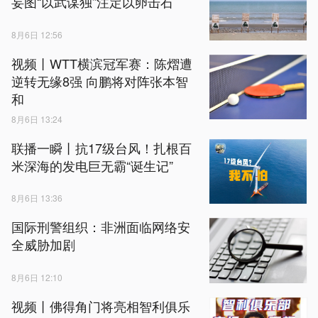
妄图“以武谋独”注定以卵击石
8月6日 12:56
视频丨WTT横滨冠军赛：陈熠遭
逆转无缘8强 向鹏将对阵张本智
和
8月6日 13:24
联播一瞬丨抗17级台风！扎根百
米深海的发电巨无霸“诞生记”
8月6日 13:36
国际刑警组织：非洲面临网络安
全威胁加剧
8月6日 12:10
视频丨佛得角门将亮相智利俱乐