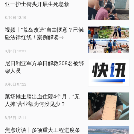
亚一护士街头开展生死急救
8月6日 12:16
视频丨“荒岛改造”自由惬意？已触
碰法律红线！案例解读→
8月6日 13:31
尼日利亚军方单日解救308名被绑
架人员
8月6日 07:22
菜场摊主脑出血住院4个月，“无
人摊”营业额为何没见少？
8月6日 12:11
焦点访谈丨多项重大工程进度条