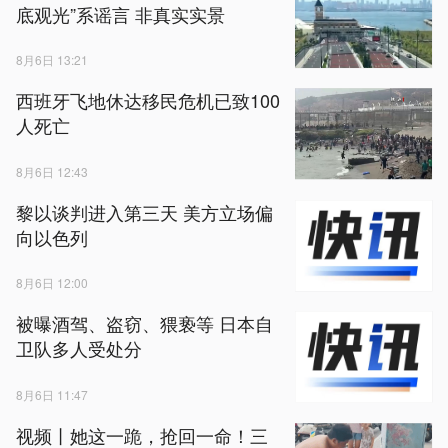
底观光”系谣言 非真实实景
8月6日 13:21
西班牙飞地休达移民危机已致100
人死亡
8月6日 12:43
黎以谈判进入第三天 美方立场偏
向以色列
8月6日 12:00
被曝酒驾、盗窃、猥亵等 日本自
卫队多人受处分
8月6日 11:47
视频丨她这一跪，抢回一命！三