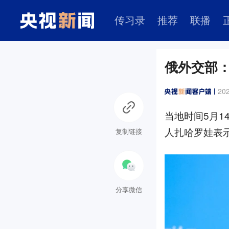
传习录
推荐
联播
俄外交部
202
当地时间5月
人扎哈罗娃表
复制链接
分享微信