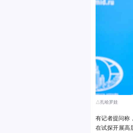
△扎哈罗娃
有记者提问称
在试探开展高