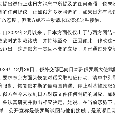
动提出进行上述日方消息中所提及的任何会晤，也未
晤的任何提议。正如俄方多次强调的，如果日方有意
开放态度，但俄方绝不主动请求或谋求这种接触。
，自2022年2月以来，日本方面仅仅出于与西方团结
取敌对的制裁路线，并持续至今。正因如此，修改这
己迈出。这是俄方一贯且不变的立场，并已通过外交
024年12月26日，俄外交部已向日本驻俄罗斯大使
，要求东京方面为恢复对话采取相应行动。清单中列
济限制、恢复俄罗斯的最惠国待遇、停止对基辅政权
，俄方至今未收到日方对该文件任何明确的回应。如
准备认真研究并做出相应决定。她说，在当前形势下
样，公开宣称是俄罗斯试图与他们接触，是荒谬且