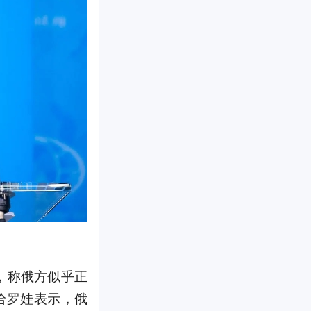
，称俄方似乎正
哈罗娃表示，俄