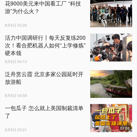
花9000美元来中国看工厂 “科技
游”为什么火？
8月6日 03:26
活力中国调研行丨每天反复练200
次！看合肥机器人如何“上学修炼”
硬本领
8月6日 04:13
泛舟赏云霞 北京多家公园延时开
放游船
8月6日 04:59
一包瓜子 怎么就上美国制裁清单
了
01:08
8月6日 03:21