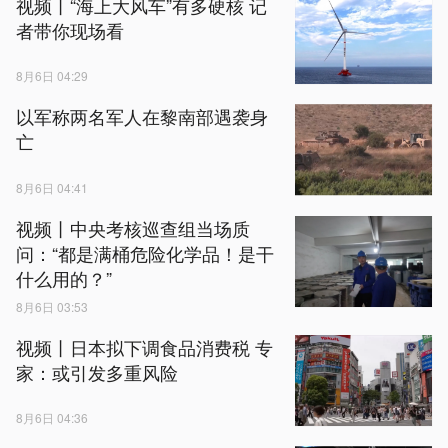
视频丨“海上大风车”有多硬核 记
者带你现场看
8月6日 04:29
以军称两名军人在黎南部遇袭身
亡
8月6日 04:41
视频丨中央考核巡查组当场质
问：“都是满桶危险化学品！是干
什么用的？”
8月6日 03:53
视频丨日本拟下调食品消费税 专
家：或引发多重风险
8月6日 04:36