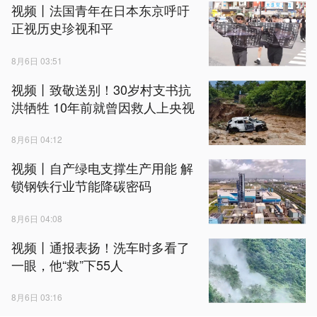
视频丨法国青年在日本东京呼吁
正视历史珍视和平
8月6日 03:51
视频丨致敬送别！30岁村支书抗
洪牺牲 10年前就曾因救人上央视
8月6日 04:12
视频丨自产绿电支撑生产用能 解
锁钢铁行业节能降碳密码
8月6日 04:08
视频丨通报表扬！洗车时多看了
一眼，他“救”下55人
8月6日 03:16