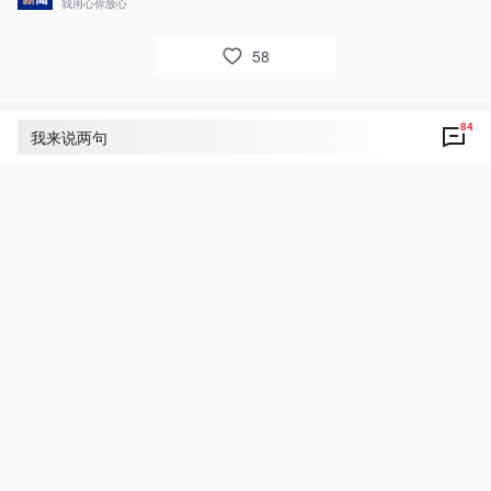
我用心你放心
58
84
评论
84
我来说两句
央视网友um8dbs
11
中共中央办公厅 国务院办公厅关于推动行业协
会商会深化改革意见！

好！致敬！点赞！
4月13日 10:08
回复
央视新闻小网友丽霞❤️
6
中共中央办公厅 国务院办公厅关于推动行业协会
商会深化改革的意见❤️❤️❤️❤️❤️❤️❤️❤️❤️
4月13日 10:05
回复
央视网友z6r9ql
5