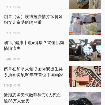
8月7日 23:54
刚果（金）埃博拉疫情持续蔓延
妇女儿童受影响严重
8月7日 20:22
朝“问”健康丨瘦=健康？警惕肌肉
悄悄流失
8月8日 00:30
蔡皋在加拿大领取国际安徒生奖
系插画奖项60年来首位中国画家
8月8日 00:59
近期恶劣天气致菲律宾6人死亡
逾26万人受灾