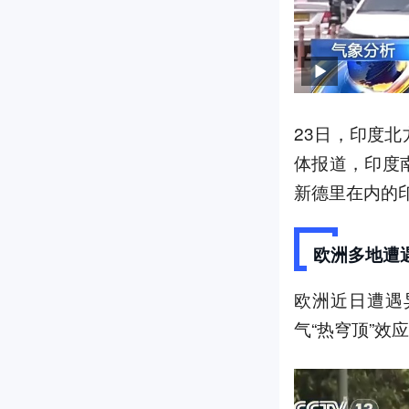
23日，印度
体报道，印度
新德里在内的
欧洲多地遭
欧洲近日遭遇
气“热穹顶”效