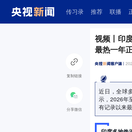
传习录
推荐
联播
视频丨印
最热一年
202
复制链接
近日，全球
示，2026
有记录以来
分享微信
印度多地热