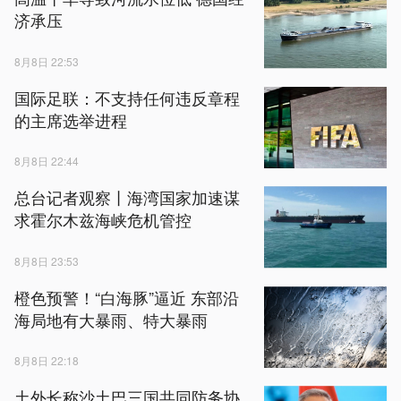
济承压
8月8日 22:53
国际足联：不支持任何违反章程
的主席选举进程
8月8日 22:44
总台记者观察丨海湾国家加速谋
求霍尔木兹海峡危机管控
8月8日 23:53
橙色预警！“白海豚”逼近 东部沿
海局地有大暴雨、特大暴雨
8月8日 22:18
土外长称沙土巴三国共同防务协