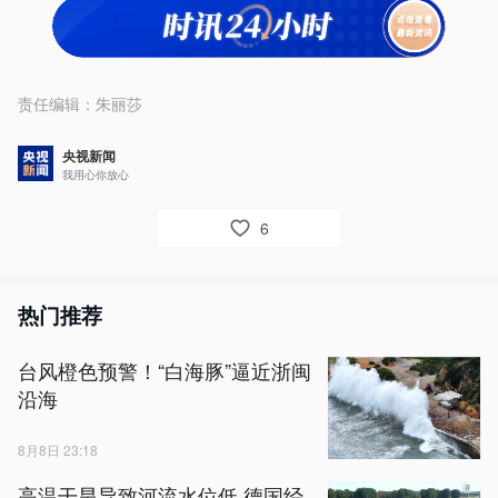
责任编辑：
朱丽莎
央视新闻
我用心你放心
6
热门推荐
台风橙色预警！“白海豚”逼近浙闽
沿海
8月8日 23:18
高温干旱导致河流水位低 德国经