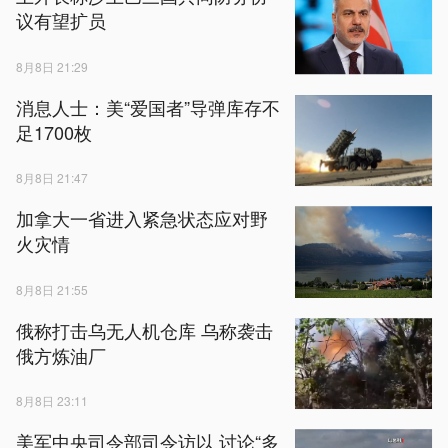
议有望扩员
8月8日 21:29
消息人士：美“爱国者”导弹库存不
足1700枚
8月8日 21:47
加拿大一省进入紧急状态应对野
火灾情
8月8日 21:55
俄称打击乌无人机仓库 乌称袭击
俄方炼油厂
8月8日 23:11
美军中央司令部司令访以 讨论“多