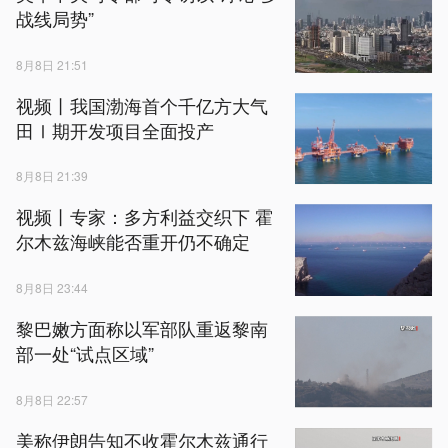
战线局势”
8月8日 21:51
视频丨我国渤海首个千亿方大气
田Ⅰ期开发项目全面投产
8月8日 21:39
视频丨专家：多方利益交织下 霍
尔木兹海峡能否重开仍不确定
8月8日 23:44
黎巴嫩方面称以军部队重返黎南
部一处“试点区域”
8月8日 22:57
美称伊朗告知不收霍尔木兹通行