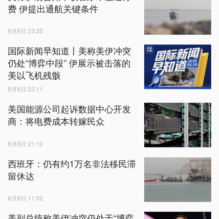
费 伊提出通航关键条件
8月8日 23:35
国际新闻早知道丨美称美伊冲突
仍处“博弈中段” 伊展示被击落的
美以飞机残骸
8月8日 22:11
美国能源公司起诉数据中心开发
商：将电费成本转嫁民众
8月8日 21:12
西班牙：仍有约1万名非法移民滞
留休达
8月8日 11:52
美副总统称美伊冲突仍处于“博弈