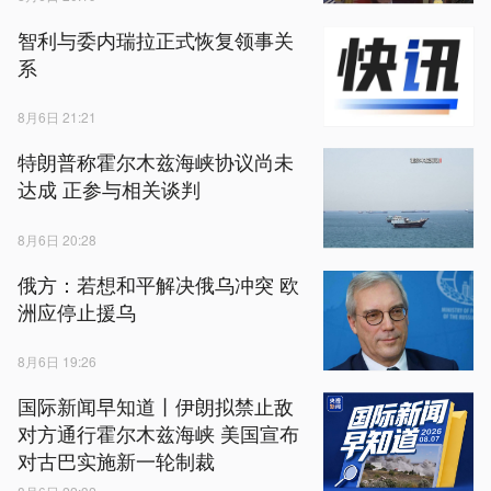
智利与委内瑞拉正式恢复领事关
系
8月6日 21:21
特朗普称霍尔木兹海峡协议尚未
达成 正参与相关谈判
8月6日 20:28
俄方：若想和平解决俄乌冲突 欧
洲应停止援乌
8月6日 19:26
国际新闻早知道丨伊朗拟禁止敌
对方通行霍尔木兹海峡 美国宣布
对古巴实施新一轮制裁