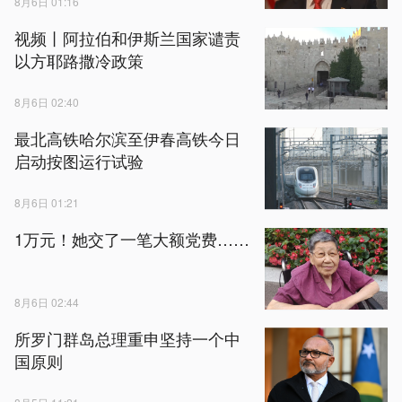
8月6日 01:16
视频丨阿拉伯和伊斯兰国家谴责
以方耶路撒冷政策
8月6日 02:40
最北高铁哈尔滨至伊春高铁今日
启动按图运行试验
8月6日 01:21
1万元！她交了一笔大额党费……
8月6日 02:44
所罗门群岛总理重申坚持一个中
国原则