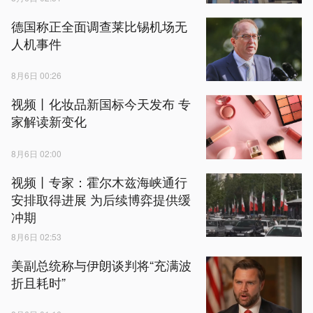
德国称正全面调查莱比锡机场无
人机事件
8月6日 00:26
视频丨化妆品新国标今天发布 专
家解读新变化
8月6日 02:00
视频丨专家：霍尔木兹海峡通行
安排取得进展 为后续博弈提供缓
冲期
8月6日 02:53
美副总统称与伊朗谈判将“充满波
折且耗时”