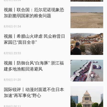
视频丨联合国：厄尔尼诺现象恐
加剧脆弱国家的粮食问题
8月6日 01:54
视频丨希腊山火肆虐 民众称昔日
家园已“面目全非”
8月5日 23:53
视频丨防御台风“白海豚” 浙江福
建多地渔船回港避风
8月6日 01:20
国际锐评丨动漫封面遮不住日本
加速“再军事化”野心
8月6日 00:11