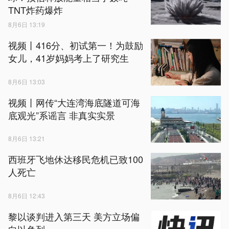
TNT炸药爆炸
8月6日 13:19
视频丨416分、初试第一！为鼓励
女儿，41岁妈妈考上了研究生
8月6日 13:03
视频丨网传“大连湾海底隧道可海
底观光”系谣言 非真实实景
8月6日 13:21
西班牙飞地休达移民危机已致100
人死亡
8月6日 12:43
黎以谈判进入第三天 美方立场偏
向以色列