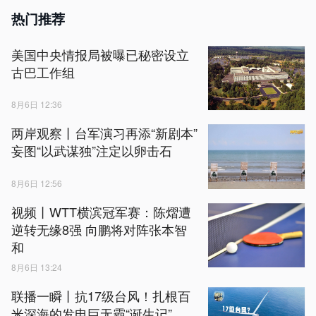
热门推荐
美国中央情报局被曝已秘密设立
古巴工作组
8月6日 12:36
两岸观察丨台军演习再添“新剧本”
妄图“以武谋独”注定以卵击石
8月6日 12:56
视频丨WTT横滨冠军赛：陈熠遭
逆转无缘8强 向鹏将对阵张本智
和
8月6日 13:24
联播一瞬丨抗17级台风！扎根百
米深海的发电巨无霸“诞生记”