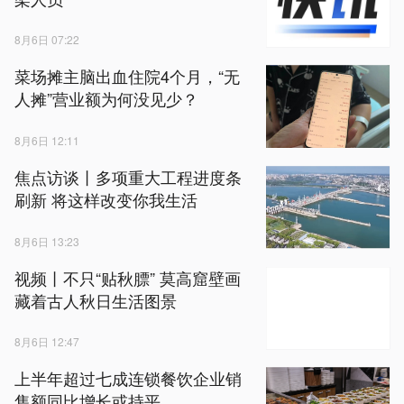
8月6日 07:22
菜场摊主脑出血住院4个月，“无
人摊”营业额为何没见少？
8月6日 12:11
焦点访谈丨多项重大工程进度条
刷新 将这样改变你我生活
8月6日 13:23
视频丨不只“贴秋膘” 莫高窟壁画
藏着古人秋日生活图景
8月6日 12:47
上半年超过七成连锁餐饮企业销
售额同比增长或持平