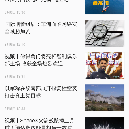
8月6日 13:36
国际刑警组织：非洲面临网络安
全威胁加剧
8月6日 12:10
视频丨佛得角门将亮相智利俱乐
部主场 收获全场热烈欢迎
8月6日 13:31
以军称在黎南部展开报复性空袭
打击真主党目标
8月6日 12:33
视频丨SpaceX火箭残骸撞上月
球！预估释放能量相当于数吨