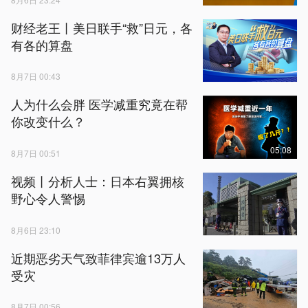
财经老王丨美日联手“救”日元，各
有各的算盘
8月7日 00:43
人为什么会胖 医学减重究竟在帮
你改变什么？
05:08
8月7日 00:51
视频丨分析人士：日本右翼拥核
野心令人警惕
8月6日 23:10
近期恶劣天气致菲律宾逾13万人
受灾
8月7日 00:56