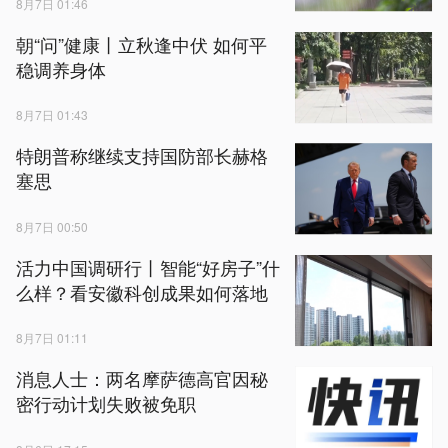
8月7日 01:46
朝“问”健康丨立秋逢中伏 如何平
稳调养身体
8月7日 01:43
特朗普称继续支持国防部长赫格
塞思
8月7日 00:50
活力中国调研行丨智能“好房子”什
么样？看安徽科创成果如何落地
8月7日 01:11
消息人士：两名摩萨德高官因秘
密行动计划失败被免职