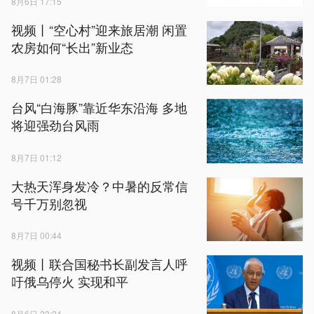
8月6日 17:15
视频丨“空心村”迎来旅居潮 闲置
农房如何“长出”新业态
8月7日 01:28
台风“白海豚”靠近华东沿海 多地
将迎强劲台风雨
8月7日 01:12
大热天浑身发冷？中暑的反常信
号千万别忽视
8月7日 00:44
视频丨联合国秘书长副发言人呼
吁俄乌停火 实现和平
8月6日 23:24