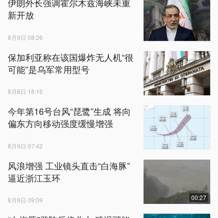
伊朗外长强调霍尔木兹海峡未重
新开放
8月9日 08:26
保加利亚称在该国爆炸无人机“很
可能”是乌军常用型号
8月8日 18:16
今年第16号台风“琵鹭”生成 将向
偏东方向移动强度缓慢增强
8月9日 07:42
风浪增强 工业镜头直击“白海豚”
逼近浙江玉环
00:27
8月9日 09:09