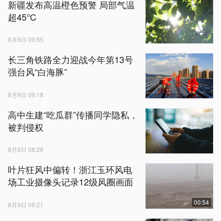
新疆发布高温橙色预警 局部气温
超45℃
8月9日 09:55
长三角铁路全力迎战今年第13号
强台风“白海豚”
8月9日 09:18
高中生建“吃瓜群”传播同学隐私，
被判侵权
8月9日 08:26
叶片狂风中偏转！浙江玉环风电
场工业摄像头记录12级风圈画面
00:54
8月9日 08:21