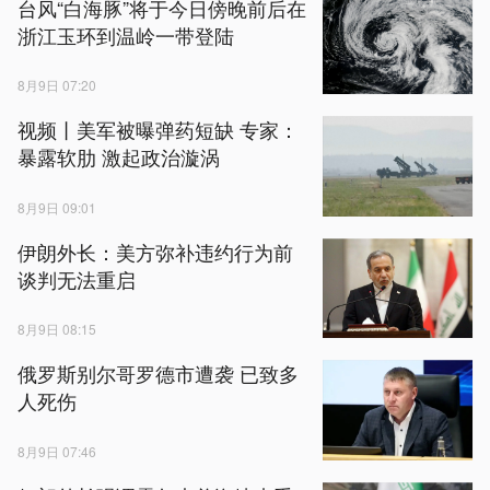
台风“白海豚”将于今日傍晚前后在
浙江玉环到温岭一带登陆
8月9日 07:20
视频丨美军被曝弹药短缺 专家：
暴露软肋 激起政治漩涡
8月9日 09:01
伊朗外长：美方弥补违约行为前
谈判无法重启
8月9日 08:15
俄罗斯别尔哥罗德市遭袭 已致多
人死伤
8月9日 07:46