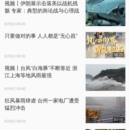
视频丨伊朗展示击落美以战机残
骸 专家：典型的舆论战与心理战
8月9日 09:45
只要做对的事 人人都是“无心昌”
02:25
8月9日 09:32
视频丨台风“白海豚”不断靠近 浙
江上海等地风雨最强
8月9日 09:40
狂风暴雨肆虐 台州一家电厂遭受
猛烈冲击
01:10
8月9日 09:43