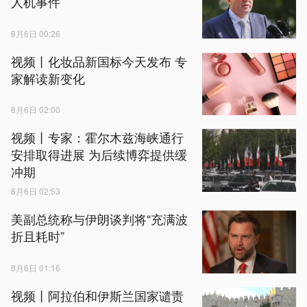
人机事件
8月6日 00:26
视频丨化妆品新国标今天发布 专
家解读新变化
8月6日 02:00
视频丨专家：霍尔木兹海峡通行
安排取得进展 为后续博弈提供缓
冲期
8月6日 02:53
美副总统称与伊朗谈判将“充满波
折且耗时”
8月6日 01:16
视频丨阿拉伯和伊斯兰国家谴责