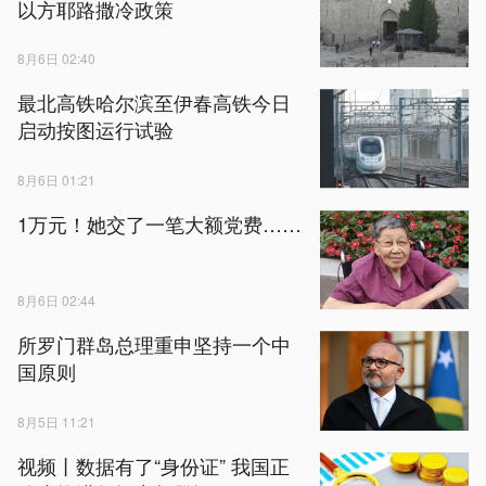
以方耶路撒冷政策
8月6日 02:40
最北高铁哈尔滨至伊春高铁今日
启动按图运行试验
8月6日 01:21
1万元！她交了一笔大额党费……
8月6日 02:44
所罗门群岛总理重申坚持一个中
国原则
8月5日 11:21
视频丨数据有了“身份证” 我国正