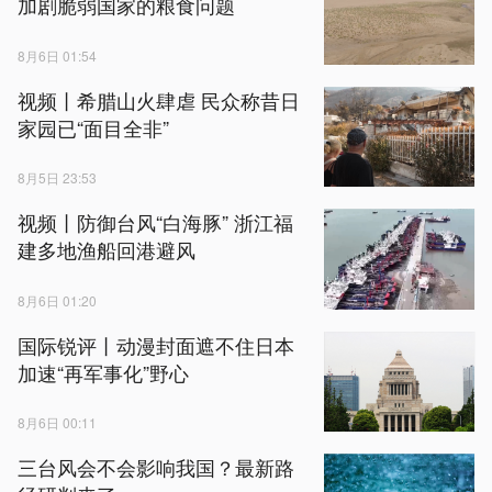
加剧脆弱国家的粮食问题
8月6日 01:54
视频丨希腊山火肆虐 民众称昔日
家园已“面目全非”
8月5日 23:53
视频丨防御台风“白海豚” 浙江福
建多地渔船回港避风
8月6日 01:20
国际锐评丨动漫封面遮不住日本
加速“再军事化”野心
8月6日 00:11
三台风会不会影响我国？最新路