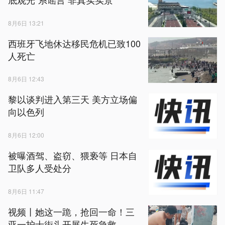
8月6日 13:21
西班牙飞地休达移民危机已致100
人死亡
8月6日 12:43
黎以谈判进入第三天 美方立场偏
向以色列
8月6日 12:00
被曝酒驾、盗窃、猥亵等 日本自
卫队多人受处分
8月6日 11:47
视频丨她这一跪，抢回一命！三
亚一护士街头开展生死急救