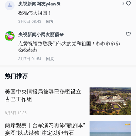
央视新闻网友y4aw5t
3
祝福伟大祖国！
3月6日 08:43
回复
央视新闻小网友丽霞❤️
点赞祝福致敬我们伟大的党和祖国！👍👍👍👍👍
👍👍👍👍
3月7日 01:54
回复
热门推荐
美国中央情报局被曝已秘密设立
古巴工作组
8月6日 12:36
两岸观察丨台军演习再添“新剧本”
妄图“以武谋独”注定以卵击石