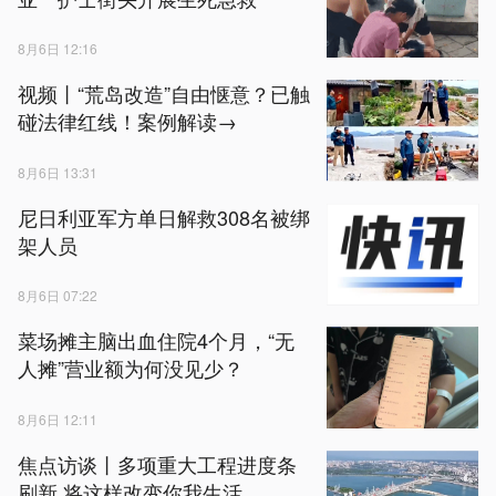
8月6日 12:16
视频丨“荒岛改造”自由惬意？已触
碰法律红线！案例解读→
8月6日 13:31
尼日利亚军方单日解救308名被绑
架人员
8月6日 07:22
菜场摊主脑出血住院4个月，“无
人摊”营业额为何没见少？
8月6日 12:11
焦点访谈丨多项重大工程进度条
刷新 将这样改变你我生活