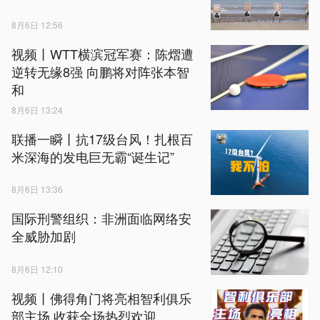
8月6日 12:56
视频丨WTT横滨冠军赛：陈熠遭
逆转无缘8强 向鹏将对阵张本智
和
8月6日 13:24
联播一瞬丨抗17级台风！扎根百
米深海的发电巨无霸“诞生记”
8月6日 13:36
国际刑警组织：非洲面临网络安
全威胁加剧
8月6日 12:10
视频丨佛得角门将亮相智利俱乐
部主场 收获全场热烈欢迎