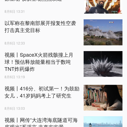
8月6日 13:31
以军称在黎南部展开报复性空袭
打击真主党目标
8月6日 12:33
视频丨SpaceX火箭残骸撞上月
球！预估释放能量相当于数吨
TNT炸药爆炸
8月6日 13:19
视频丨416分、初试第一！为鼓励
女儿，41岁妈妈考上了研究生
8月6日 13:03
视频丨网传“大连湾海底隧道可海
底观光”系谣言 非真实实景