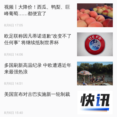
视频丨大降价！西瓜、鸭梨、巨
峰葡萄……都便宜了
8月6日 17:05
欧足联称因凡蒂诺道歉“改变不了
任何事” 将继续抵制世界杯
8月6日 14:06
多国刷新高温纪录 中欧遭遇近年
来最强热浪
8月6日 14:51
美国宣布对古巴实施新一轮制裁
8月6日 15:40