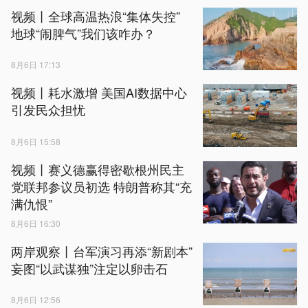
视频丨全球高温热浪“集体失控”
地球“闹脾气”我们该咋办？
8月6日 17:13
视频丨耗水激增 美国AI数据中心
引发民众担忧
8月6日 15:58
视频丨赛义德赢得密歇根州民主
党联邦参议员初选 特朗普称其“充
满仇恨”
8月6日 16:30
两岸观察丨台军演习再添“新剧本”
妄图“以武谋独”注定以卵击石
8月6日 12:56