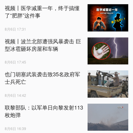
视频丨医学减重一年，终于搞懂
了“肥胖”这件事
8月6日 17:31
视频丨波兰北部遭强风暴袭击 巨
型冰雹砸坏房屋和车辆
8月6日 17:45
也门胡塞武装袭击致35名政府军
士兵死亡
8月6日 14:42
联黎部队：以军单日向黎发射113
枚炮弹
8月6日 16:39