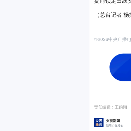
提前锁定出线
（总台记者 杨
©2026中央广
责任编辑：
王鹤翔
央视新闻
我用心你放心