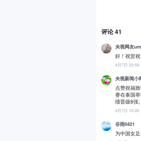
评论
41
央视网友um8
好！祝贺祝
4月7日 23:59
央视新闻小网
点赞祝福致
赛在泰国举
绩晋级8强
4月7日 15:20
谷雨0421
为中国女足