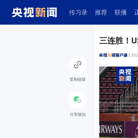
传习录
推荐
联播
三连胜！U
202
复制链接
分享微信