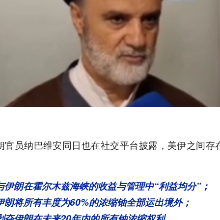
朗官员纳巴维安同日也在社交平台披露，美伊之间存
与伊朗在霍尔木兹海峡的收益与管理中“利益均分”；
伊朗将所有丰度为60%的浓缩铀全部运出境外；
剥夺伊朗在未来20年内的所有铀浓缩权利。