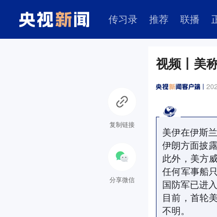
传习录
推荐
联播
视频丨美称
202
复制链接
美伊在伊斯兰
伊朗方面披露
此外，美方
任何军事船
分享微信
国防军已进入
目前，首轮
不明。