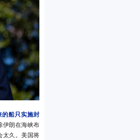
峡的船只实施封
除伊朗在海峡布
会太久。美国将