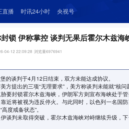
正直播
时讯24小时
央视号
封锁 伊称掌控 谈判无果后霍尔木兹海
6-04-12 22:09:28
浏览量
6976941
堡的谈判于4月12日结束，双方未能达成协议。
美方提出的三项“无理要求”，美方称谈判未能就“核问
威胁要封锁霍尔木兹海峡，伊朗军方则宣布海峡处于管
只靠近将被视为违反停火。与此同时，以色列一名国防
“高度戒备状态”。
美伊谈判未取得突破，霍尔木兹海峡对峙继续升级，下