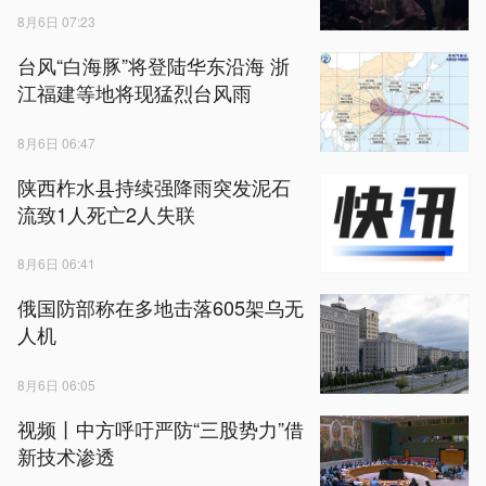
8月6日 07:23
台风“白海豚”将登陆华东沿海 浙
江福建等地将现猛烈台风雨
8月6日 06:47
陕西柞水县持续强降雨突发泥石
流致1人死亡2人失联
8月6日 06:41
俄国防部称在多地击落605架乌无
人机
8月6日 06:05
视频丨中方呼吁严防“三股势力”借
新技术渗透