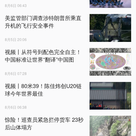
8月6日 06:43
美监管部门调查涉特朗普所乘直
升机的飞行安全事件
8月5日 20:06
视频丨从符号到配色完全自主！
中国标准让世界“翻译”中国图
8月6日 07:28
视频丨80米39！陈佳炜创U20链
球今年世界最佳
8月6日 06:38
惊险！巡查员紧急拦停货车 23秒
后山体塌方