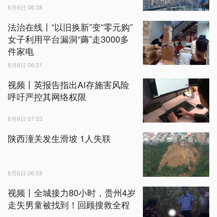
8月6日 06:38
法治在线丨“以旧换新”变“零元购”
女子利用平台漏洞“薅”走3000多
件家电
8月6日 06:31
视频丨英报告指出AI存施害风险
呼吁严控其网络权限
8月6日 07:53
陕西潼关发生滑坡 1人失联
8月6日 06:58
视频丨全城接力80小时，贵州4岁
走失男童被找到！回顾搜救全程