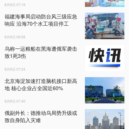
8月6日 07:19
福建海事局启动防台风三级应急
响应 沿海70个水工项目停工
8月6日 06:58
乌称一运粮船在黑海遭俄军袭击
致1死3伤
8月6日 07:24
北京海淀加速打造脑机接口新高
地 核心企业占全国近60%
8月6日 07:40
俄副外长：德推动乌局势升级或
致自身陷入灾难