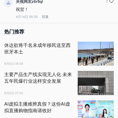
央视网友z6r9ql
2
祝贺！
4月14日 00:33
回复
热门推荐
休达欲将千名未成年移民送至西
班牙本土
8月6日 06:48
主要产品生产线实现无人化 未来
五年民爆行业这样安全发展
8月6日 07:04
AI虚拟主播难辨真假？这份AI虚
拟直播购物指南请收好