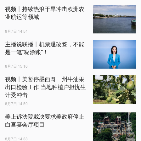
视频丨持续热浪干旱冲击欧洲农
业航运等领域
8月7日 14:54
主播说联播丨机票退改签，不能
是一笔“糊涂账”！
8月7日 15:16
视频丨美暂停墨西哥一州牛油果
出口检验工作 当地种植户担忧生
计受冲击
8月7日 14:50
美上诉法院裁决要求美政府停止
白宫宴会厅项目
8月7日 14:38