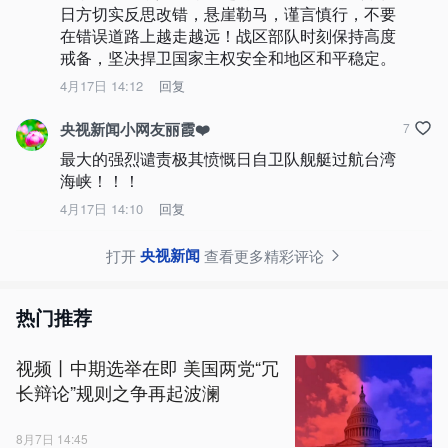
日方切实反思改错，悬崖勒马，谨言慎行，不要
在错误道路上越走越远！战区部队时刻保持高度
戒备，坚决捍卫国家主权安全和地区和平稳定。
4月17日 14:12
回复
央视新闻小网友丽霞❤️
7
最大的强烈谴责极其愤慨日自卫队舰艇过航台湾
海峡！！！
4月17日 14:10
回复
央视新闻
打开
查看更多精彩评论
热门推荐
视频丨中期选举在即 美国两党“冗
长辩论”规则之争再起波澜
8月7日 14:45