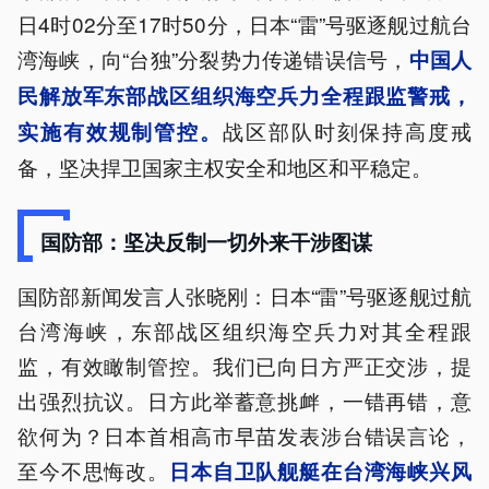
日4时02分至17时50分，日本“雷”号驱逐舰过航台
湾海峡，向“台独”分裂势力传递错误信号，
中国人
民解放军东部战区组织海空兵力全程跟监警戒，
战区部队时刻保持高度戒
实施有效规制管控。
备，坚决捍卫国家主权安全和地区和平稳定。
国防部：坚决反制一切外来干涉图谋
国防部新闻发言人张晓刚：日本“雷”号驱逐舰过航
台湾海峡，东部战区组织海空兵力对其全程跟
监，有效瞰制管控。我们已向日方严正交涉，提
出强烈抗议。日方此举蓄意挑衅，一错再错，意
欲何为？日本首相高市早苗发表涉台错误言论，
至今不思悔改。
日本自卫队舰艇在台湾海峡兴风