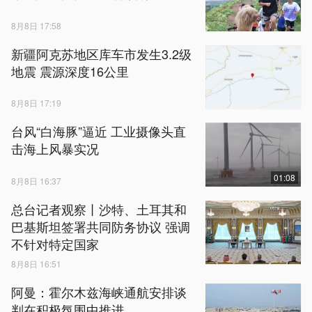
8月8日 17:58
新疆阿克苏地区库车市发生3.2级
地震 震源深度16公里
8月8日 17:19
台风“白海豚”逼近 工业摄像头直
击海上风暴实况
01:08
8月8日 16:37
总台记者观察丨沙特、土耳其和
巴基斯坦签署共同防务协议 强调
不针对特定国家
8月8日 16:51
阿曼：霍尔木兹海峡通航安排谈
判在积极氛围中推进