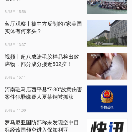
8月8日 15:56
蓝厅观察丨被中方反制的7家美国
实体有何来头？
8月8日 13:37
视频丨超八成睫毛胶样品检出致
癌物，部分成分接近502胶！
8月8日 15:11
河南驻马店西平县“7·30”故意伤害
案件犯罪嫌疑人夏某钢被抓获
8月8日 11:00
罗马尼亚国防部称未发现空中目
标经该国领空进入保加利亚