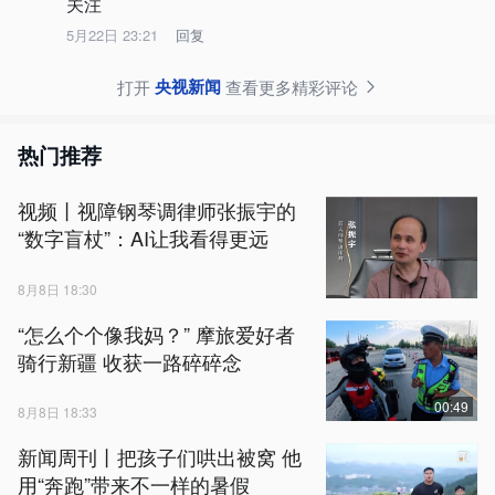
关注
5月22日 23:21
回复
央视新闻
打开
查看更多精彩评论
热门推荐
视频丨视障钢琴调律师张振宇的
“数字盲杖”：AI让我看得更远
8月8日 18:30
“怎么个个像我妈？” 摩旅爱好者
骑行新疆 收获一路碎碎念
00:49
8月8日 18:33
新闻周刊丨把孩子们哄出被窝 他
用“奔跑”带来不一样的暑假