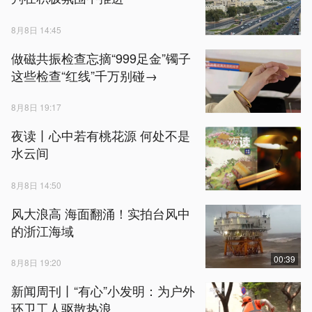
8月8日 14:45
做磁共振检查忘摘“999足金”镯子
这些检查“红线”千万别碰→
8月8日 19:17
夜读丨心中若有桃花源 何处不是
水云间
8月8日 14:50
风大浪高 海面翻涌！实拍台风中
的浙江海域
00:39
8月8日 19:20
新闻周刊丨“有心”小发明：为户外
环卫工人驱散热浪