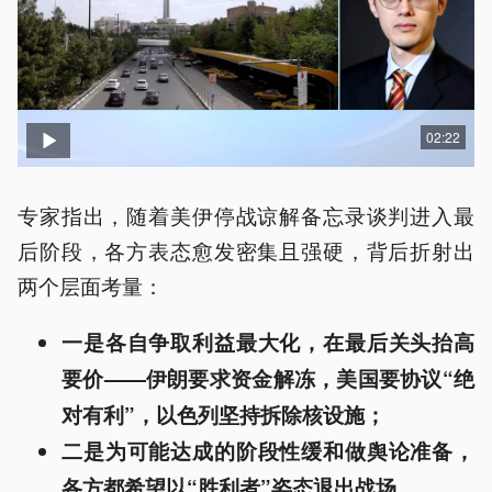
02:22
专家指出，随着美伊停战谅解备忘录谈判进入最
后阶段，各方表态愈发密集且强硬，背后折射出
两个层面考量：
一是各自争取利益最大化，在最后关头抬高
要价——伊朗要求资金解冻，美国要协议“绝
对有利”，以色列坚持拆除核设施；
二是为可能达成的阶段性缓和做舆论准备，
各方都希望以“胜利者”姿态退出战场。