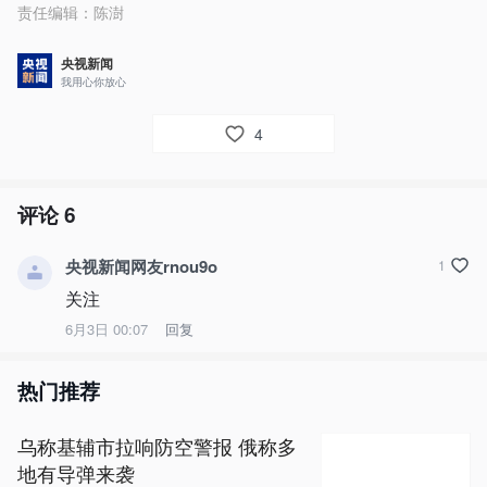
责任编辑：
陈澍
央视新闻
我用心你放心
4
评论
6
央视新闻网友rnou9o
1
关注
6月3日 00:07
回复
热门推荐
乌称基辅市拉响防空警报 俄称多
地有导弹来袭