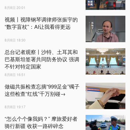
8月8日 20:01
视频丨视障钢琴调律师张振宇的
“数字盲杖”：AI让我看得更远
8月8日 18:30
总台记者观察丨沙特、土耳其和
巴基斯坦签署共同防务协议 强调
不针对特定国家
8月8日 16:51
做磁共振检查忘摘“999足金”镯子
这些检查“红线”千万别碰→
8月8日 19:17
“怎么个个像我妈？” 摩旅爱好者
骑行新疆 收获一路碎碎念