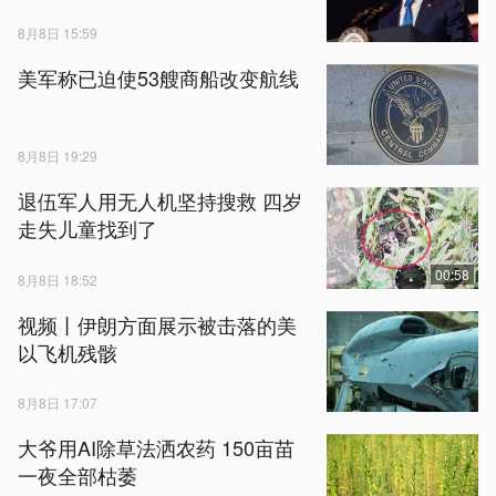
8月8日 15:59
美军称已迫使53艘商船改变航线
8月8日 19:29
退伍军人用无人机坚持搜救 四岁
走失儿童找到了
00:58
8月8日 18:52
视频丨伊朗方面展示被击落的美
以飞机残骸
8月8日 17:07
大爷用AI除草法洒农药 150亩苗
一夜全部枯萎