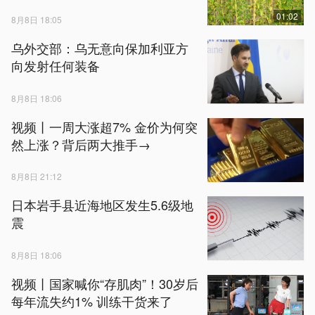
01:02
8月8日 18:05
乌外交部：乌无意向保加利亚方
向发射任何装备
8月8日 18:06
视频丨一周大涨超7% 金价为何突
然上涨？背后两大推手→
8月8日 21:12
日本岩手县近海地区发生5.6级地
震
8月8日 18:06
视频丨国家喊你“存肌肉”！30岁后
每年流失约1% 训练干货来了