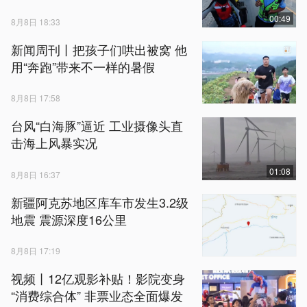
00:49
8月8日 18:33
新闻周刊丨把孩子们哄出被窝 他
用“奔跑”带来不一样的暑假
8月8日 17:58
台风“白海豚”逼近 工业摄像头直
击海上风暴实况
01:08
8月8日 16:37
新疆阿克苏地区库车市发生3.2级
地震 震源深度16公里
8月8日 17:19
视频丨12亿观影补贴！影院变身
“消费综合体” 非票业态全面爆发